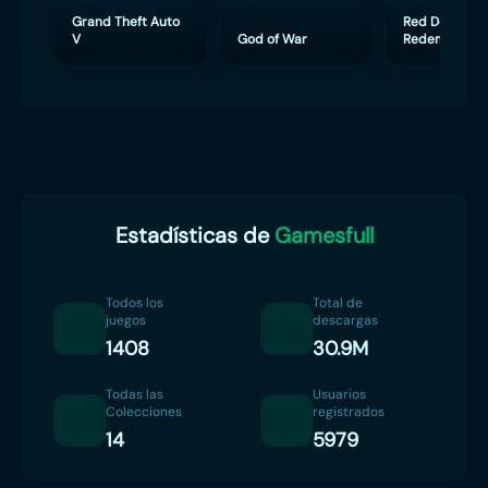
Grand Theft Auto
Red Dead
V
God of War
Redemption 
Estadísticas de
Gamesfull
Todos los
Total de
juegos
descargas
1408
30.9M
Todas las
Usuarios
Colecciones
registrados
14
5979