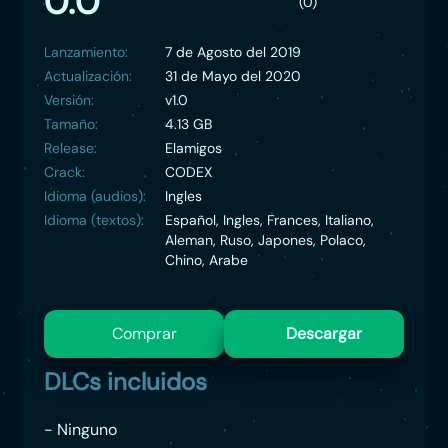
0.0
(0)
Lanzamiento:
7 de Agosto del 2019
Actualización:
31 de Mayo del 2020
Versión:
v1.0
Tamaño:
4.13 GB
Release:
Elamigos
Crack:
CODEX
Idioma (audios):
Ingles
Idioma (textos):
Español, Ingles, Frances, Italiano,
Aleman, Ruso, Japones, Polaco,
Chino, Arabe
Comprar
Descargar
DLCs incluidos
- Ninguno