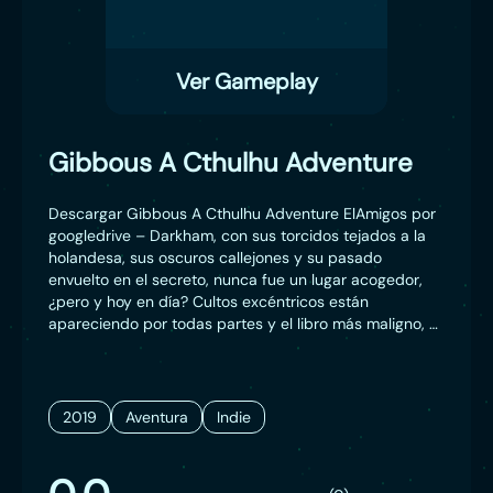
Ver Gameplay
Gibbous A Cthulhu Adventure
Descargar Gibbous A Cthulhu Adventure ElAmigos por
googledrive – Darkham, con sus torcidos tejados a la
holandesa, sus oscuros callejones y su pasado
envuelto en el secreto, nunca fue un lugar acogedor,
¿pero y hoy en día? Cultos excéntricos están
apareciendo por todas partes y el libro más maligno, el
Necronomicon, habla en susurros temblorosos una vez
más. El detective Don R. Ketype se ocupa del caso
para recuperar el misterioso y malvado tomo, pero el
desprevenido bibliotecario Buzz Kerwan lo encuentra y
2019
Aventura
Indie
accidentalmente transforma a su gato, Kitteh, en una
abominación que camina y habla. ¿Qué le supondrá el
ser humanizado? Una clara degradación.