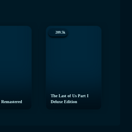
209.5k
200.
The Last of Us Part I
 Remastered
Deluxe Edition
eFoot