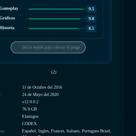
Gameplay
9.5
Gráficos
9.0
Historia
8.5
Inicia sesión para valorar el juego
(2)
:
11 de Octubre del 2016
:
24 de Mayo del 2020
v12.0.0.2
76.9 GB
Elamigos
CODEX
os):
Español, Ingles, Frances, Italiano, Portugues Brasil,