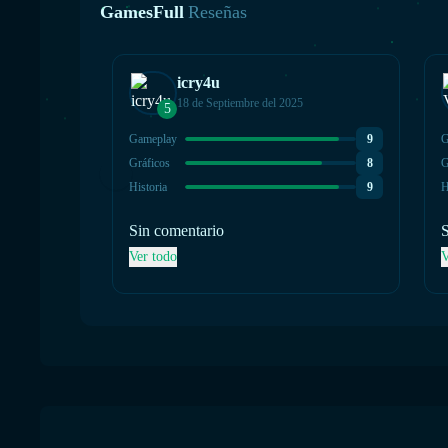
GamesFull
Reseñas
icry4u
18 de Septiembre del 2025
5
Gameplay
9
G
Gráficos
8
G
Historia
9
H
Sin comentario
S
Ver todo
V