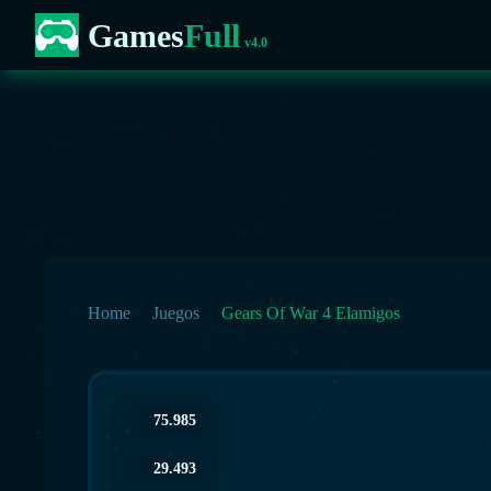
Games
Full
v4.0
Home
Juegos
Gears Of War 4 Elamigos
75.985
29.493