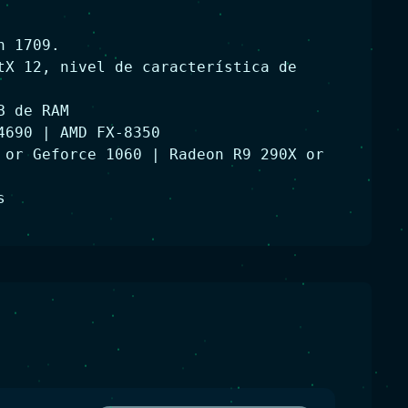
n 1709.
tX 12, nivel de característica de
B de RAM
4690 | AMD FX-8350
 or Geforce 1060 | Radeon R9 290X or
s