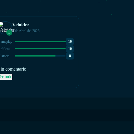
Veloider
4 de Abril del 2026
3
ameplay
10
ráficos
10
istoria
8
in comentario
er todo