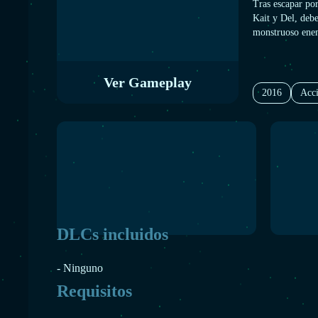
Tras escapar po
Kait y Del, debe
monstruoso ene
Ver Gameplay
2016
Acc
DLCs incluidos
- Ninguno
Requisitos