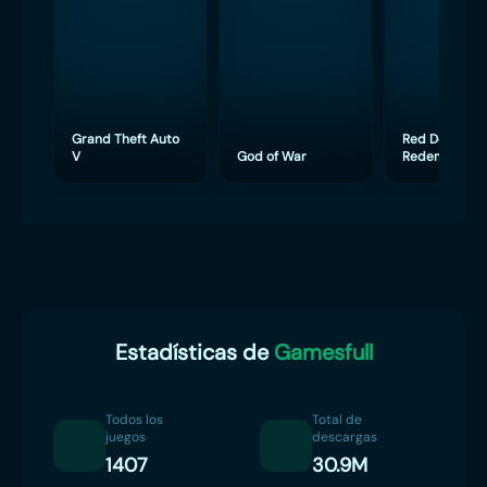
Grand Theft Auto
Red Dead
V
God of War
Redemption 
Estadísticas de
Gamesfull
Todos los
Total de
juegos
descargas
1407
30.9M