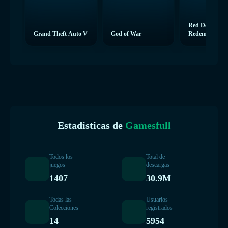
Red Dead
Grand Theft Auto V
God of War
Redemption 2
Estadísticas de
Gamesfull
Todos los
Total de
juegos
descargas
1407
30.9M
Todas las
Usuarios
Colecciones
registrados
14
5954