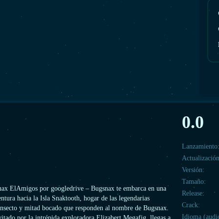
0.0
Lanzamiento
Actualización
Versión:
Tamaño:
nax ElAmigos por googledrive – Bugsnax te embarca en una
Release:
ntura hacia la Isla Snaktooth, hogar de las legendarias
Crack:
 insecto y mitad bocado que responden al nombre de Bugsnax.
Idioma (audi
itado por la intrépida exploradora Elizabert Megafig, llegas a