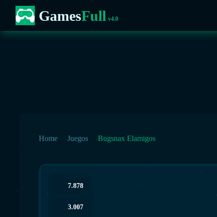
Games
Full
v4.0
Home
Juegos
Bugsnax Elamigos
7.878
3.007