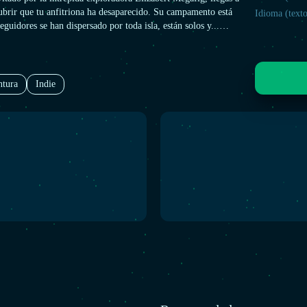
cubrir que tu anfitriona ha desaparecido. Su campamento está
Idioma (texto
seguidores se han dispersado por toda isla, están solos y...
 ti depende resolver los misterios de la Isla Snaktooth: ¿qué
zbert? ¿Qué son los Bugsnax y de dónde vienen? Pero, sobre
é son TAN DELICIOSOS?
ntura
Indie