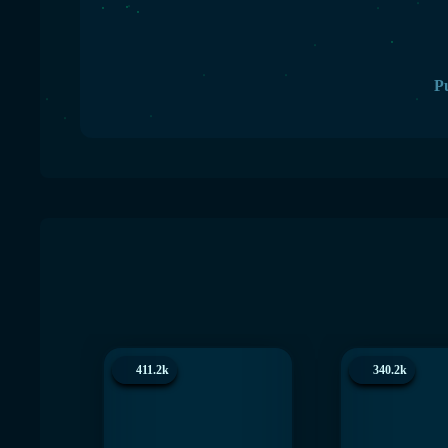
Pu
411.2k
340.2k