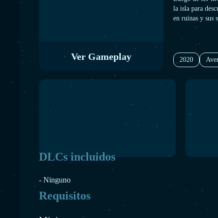
la isla para des
en ruinas y sus 
¡hambrientos! De
le ocurrió a Li
todo, ¿por qu
Ver Gameplay
2020
Ave
DLCs incluidos
- Ninguno
Requisitos