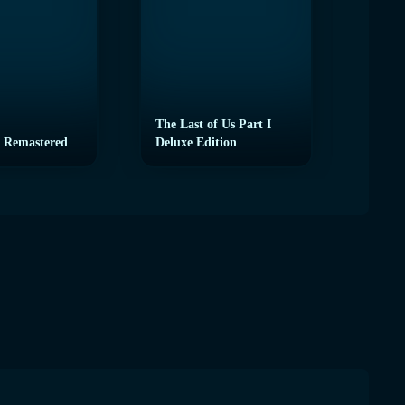
The Last of Us Part I
 Remastered
Deluxe Edition
eFoot