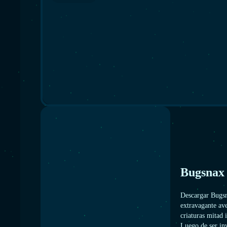
Bugsnax
Descargar Bugs
extravagante ave
criaturas mitad
Luego de ser inv