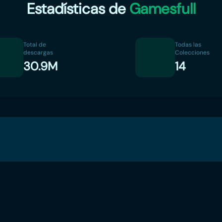
Estadísticas de
Gamesfull
Total de
Todas las
descargas
Colecciones
30.9M
14