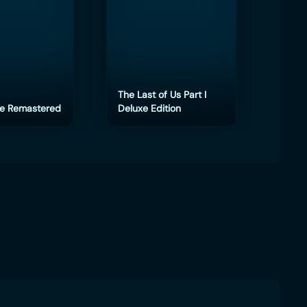
The Last of Us Part I
e Remastered
Deluxe Edition
eFoot