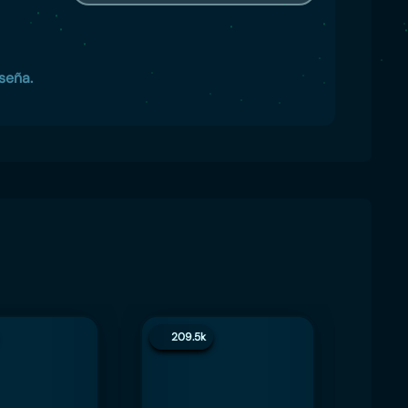
seña.
209.5k
200.