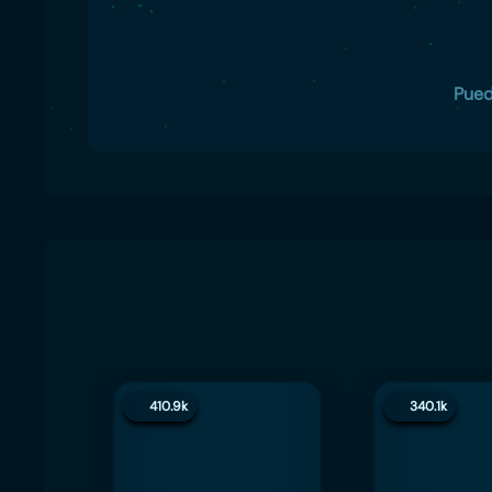
Pued
410.9k
340.1k