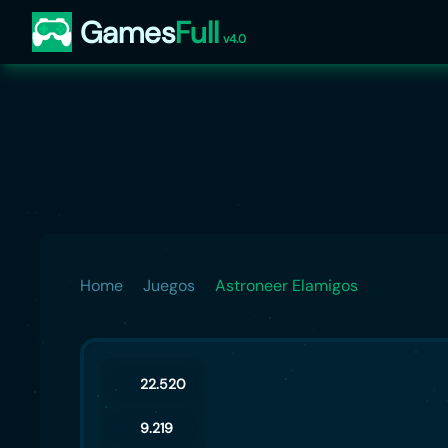
Games
Full
v4.0
Home
Juegos
Astroneer Elamigos
22.520
9.219