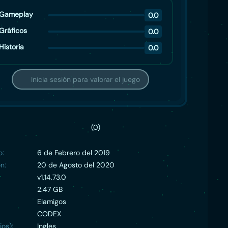
Gameplay
0.0
Gráficos
0.0
Historia
0.0
Inicia sesión para valorar el juego
(0)
o:
6 de Febrero del 2019
n:
20 de Agosto del 2020
v1.14.73.0
2.47 GB
Elamigos
CODEX
ios):
Ingles