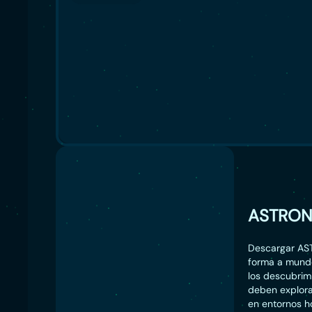
ASTRON
Descargar AST
forma a mundo
los descubrimi
deben explorar
en entornos ho