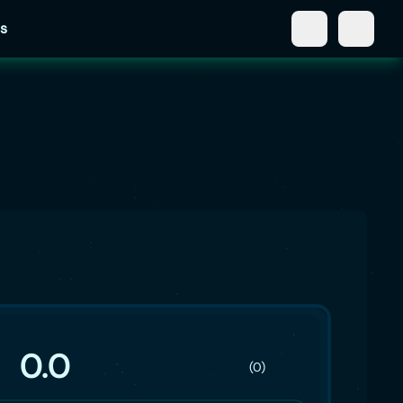
s
0.0
(0)