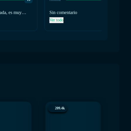
rada, es muy
Sin comentario
ante la subtrama
Ver todo
209.4k
200.