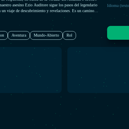
maestro asesino Ezio Auditore sigue los pasos del legendario
Idioma (texto
n un viaje de descubrimiento y revelaciones. Es un camino
ue llevará a Ezio a Constantinopla, el corazón del Imperio
un ejército cada vez más grande de templarios amenaza con
 región.
ion
Aventura
Mundo-Abierto
Rol