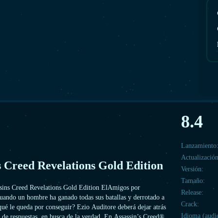
8.4
Lanzamiento
Actualización
s Creed Revelations Gold Edition
Versión:
Tamaño:
sins Creed Revelations Gold Edition ElAmigos por
Release:
uando un hombre ha ganado todas sus batallas y derrotado a
Crack:
qué le queda por conseguir? Ezio Auditore deberá dejar atrás
Idioma (audi
 de respuestas, en busca de la verdad. En Assassin’s Creed®