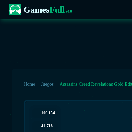
Games
Full
v4.0
Home
Juegos
Assassins Creed Revelations Gold Edi
100.154
41.718