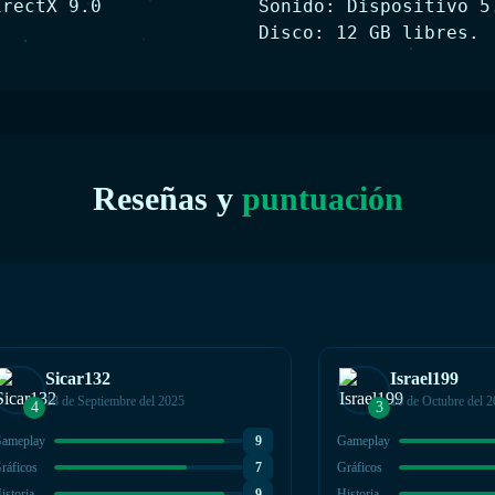
irectX 9.0
Sonido: Dispositivo 5
Disco: 12 GB libres.
Reseñas y
puntuación
Sicar132
Israel199
18 de Septiembre del 2025
16 de Octubre del 
4
3
ameplay
9
Gameplay
ráficos
7
Gráficos
istoria
9
Historia