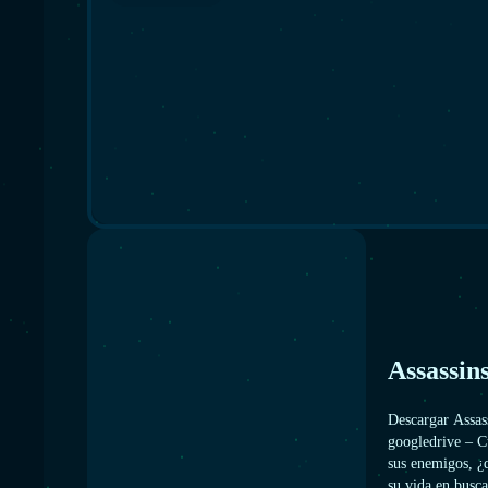
Assassin
Descargar Assas
googledrive – C
sus enemigos, ¿
su vida en busca