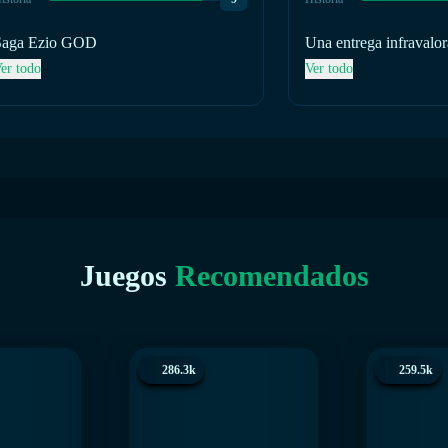
Saga Ezio GOD
Una entrega infravalo
innovadora y e interes
er todo
Ver todo
del Sujeto 16.
Juegos
Recomendados
286.3k
259.5k