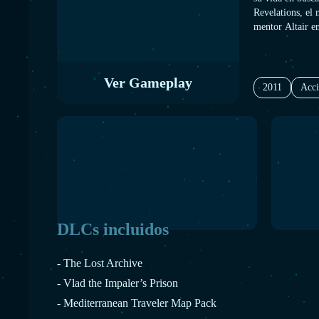
Revelations, el 
mentor Altair e
peligroso, uno q
Otomano, donde 
desestabilizar la
Ver Gameplay
2011
Acc
DLCs incluidos
- The Lost Archive
- Vlad the Impaler’s Prison
- Mediterranean Traveler Map Pack