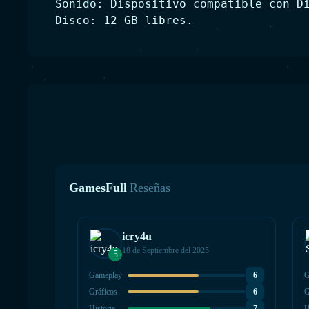
Sonido: Dispositivo compatible con D
Disco: 12 GB libres.
GamesFull
Reseñas
icry4u
18 de Septiembre del 2025
5
Gameplay
6
G
Gráficos
6
G
Historia
7
H