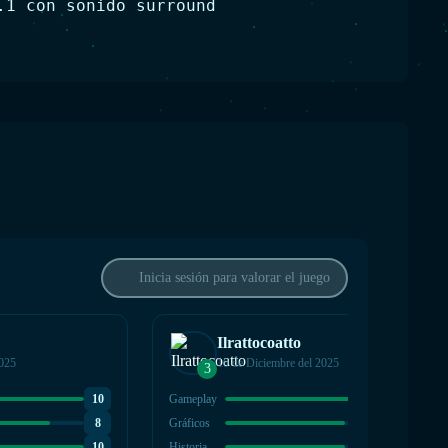
.1 con sonido surround
Inicia sesión para valorar el juego
Ilrattocoatto
2025
10 de Diciembre del 2025
3
10
Gameplay
8
8
Gráficos
7
10
Historia
7