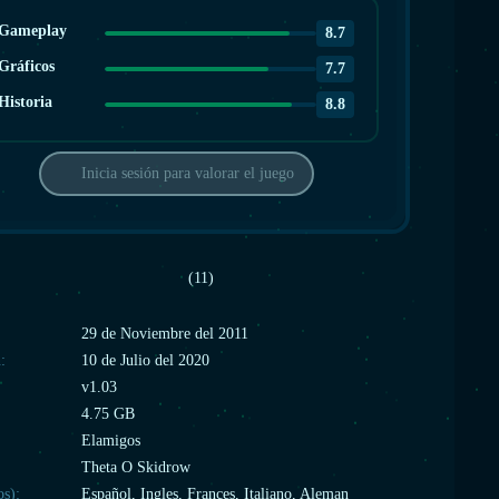
Gameplay
8.7
Gráficos
7.7
Historia
8.8
Inicia sesión para valorar el juego
(11)
:
29 de Noviembre del 2011
:
10 de Julio del 2020
v1.03
4.75 GB
Elamigos
Theta O Skidrow
os):
Español, Ingles, Frances, Italiano, Aleman