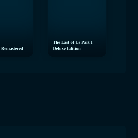
The Last of Us Part I
 Remastered
Deluxe Edition
eFoot