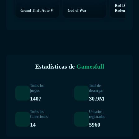
Red Dead
Grand Theft Auto V
God of War
Redemption 2
Estadísticas de
Gamesfull
Todos los
Total de
juegos
descargas
1407
30.9M
Todas las
Usuarios
Colecciones
registrados
14
5960