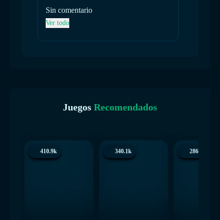
Sin comentario
Sin co
Ver todo
Ver tod
Juegos
Recomendados
410.9k
340.1k
286.3k