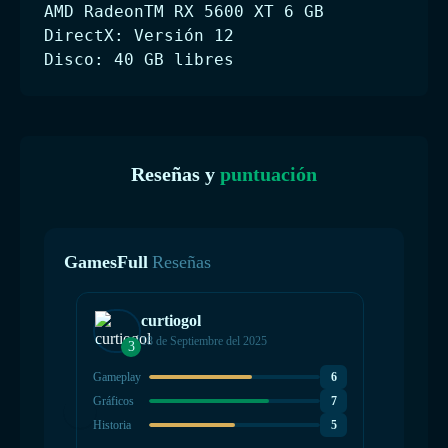
AMD RadeonTM RX 5600 XT 6 GB
DirectX: Versión 12
Disco: 40 GB libres
Reseñas y
puntuación
GamesFull
Reseñas
curtiogol
18 de Septiembre del 2025
3
4
Gameplay
6
Gamepla
Gráficos
7
Gráficos
Historia
5
Historia