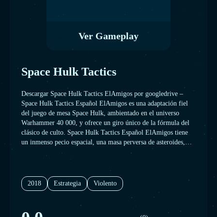
Ver Gameplay
Space Hulk Tactics
Descargar Space Hulk Tactics ElAmigos por googledrive –
Space Hulk Tactics Español ElAmigos es una adaptación fiel
del juego de mesa Space Hulk, ambientado en el universo
Warhammer 40 000, y ofrece un giro único de la fórmula del
clásico de culto. Space Hulk Tactics Español ElAmigos tiene
un inmenso pecio espacial, una masa perversa de asteroides,
naves estelares destruidas y escombros, será el escenario de
sangrientas batallas en las que puedes participar como una
escuadra de Marines Espaciales exterminadores o como los
letales alienígenas genestealers. ¿De qué bando estás?
2018
Estrategia
Violento