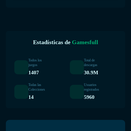
Estadísticas de
Gamesfull
Todos los
Total de
juegos
descargas
1407
30.9M
Todas las
Usuarios
Colecciones
registrados
14
5960