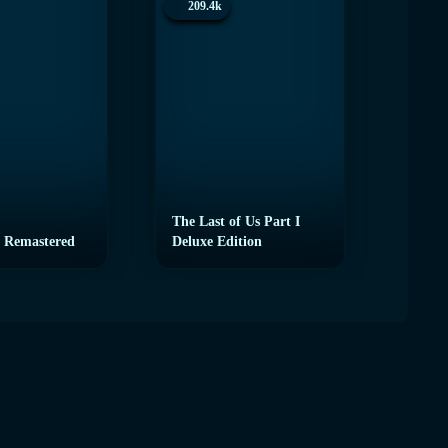
209.4k
200.
The Last of Us Part I
 Remastered
Deluxe Edition
eFoot