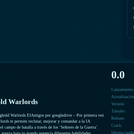
0.0
Lanzamiento
Actualización
ld Warlords
Versión:
Tamaño:
ghold Warlords ElAmigos por googledrive – Por primera vez
Release:
lords te permite reclutar, mejorar y comandar a la IA
Crack:
el campo de batalla a través de los ‘Señores de la Guerra’.
Idioma (audi
 guerra bajo tu mando potencia diferentes habilidades