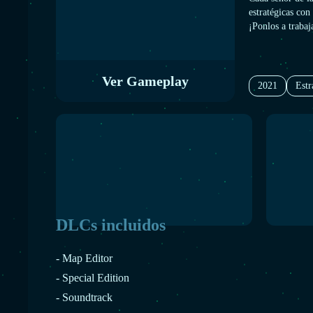
estratégicas con
¡Ponlos a trabaj
aliándose para 
escaramuza y ba
que comandar y
Ver Gameplay
2021
Estr
DLCs incluidos
- Map Editor
- Special Edition
- Soundtrack