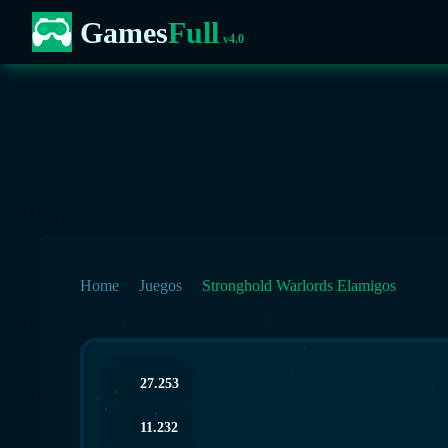
Games
Full
v4.0
Home
Juegos
Stronghold Warlords Elamigos
27.253
11.232