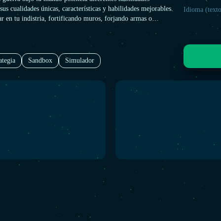
 sus cualidades únicas, características y habilidades mejorables.
Idioma (texto
ar en tu indistria, fortificando muros, forjando armas o
crear un ataque de pinza! Cada misión de campaña, partida
talla multijugador ofrece un nuevo conjunto de warlords a los
 una forma completamente nueva de jugar Stronghold.
ategia
Sandbox
Simulador