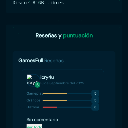
Disco: 8 GB libres.
Reseñas y
puntuación
GamesFull
Reseñas
icry4u
18 de Septiembre del 2025
5
Gameplay
5
Gráficos
5
Historia
3
Sin comentario
Ver todo