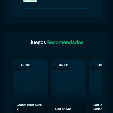
Juegos
Recomendados
410.9k
340.1k
286.3k
Grand Theft Auto
Red Dead
V
God of War
Redemption 