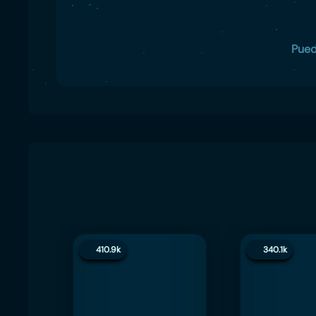
Pued
410.9k
340.1k