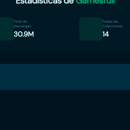
Estadísticas de
Gamesfull
Total de
Todas las
descargas
Colecciones
30.9M
14