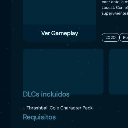
caer ante la 
Locust. Con e
superviviente
humanidad. As
a tus escuadr
implacable y p
Ver Gameplay
maestra detrá
2020
Ro
en tu lucha po
combates táct
DLCs incluidos
- Thrashball Cole Character Pack
Requisitos