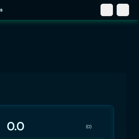
s
0.0
(0)