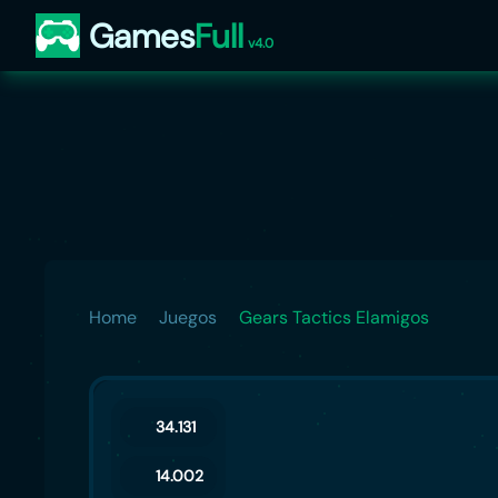
Games
Full
v4.0
Home
Juegos
Gears Tactics Elamigos
34.131
14.002