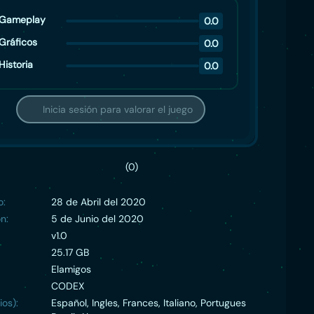
Gameplay
0.0
Gráficos
0.0
Historia
0.0
Inicia sesión para valorar el juego
(0)
o:
28 de Abril del 2020
n:
5 de Junio del 2020
v1.0
25.17 GB
Elamigos
CODEX
ios):
Español, Ingles, Frances, Italiano, Portugues