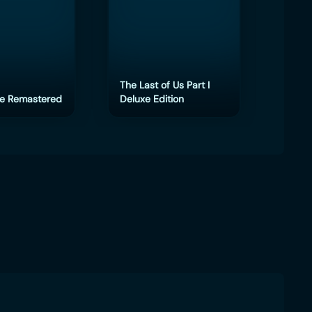
The Last of Us Part I
e Remastered
Deluxe Edition
eFoot