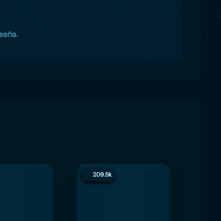
seña.
209.5k
200.