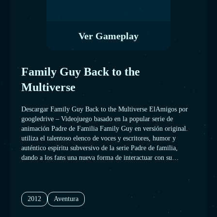
Ver Gameplay
Family Guy Back to the
Multiverse
Descargar Family Guy Back to the Multiverse ElAmigos por
googledrive – Videojuego basado en la popular serie de
animación Padre de Familia Family Guy en versión original.
utiliza el talentoso elenco de voces y escritores, humor y
auténtico espíritu subversivo de la serie Padre de familia,
dando a los fans una nueva forma de interactuar con su
programa favorito. El juego presenta una historia
completamente original que envía a los chicos de vuelta a
través del Multiverso en una misión para detener a Bertram. El
juego también cuenta con niveles adicionales de desafío, mapas
2012
Aventura
multijugador, trajes y personajes desbloqueables