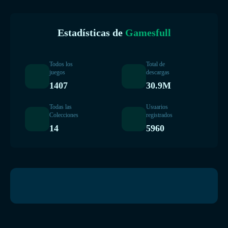
Estadísticas de
Gamesfull
Todos los
Total de
juegos
descargas
1407
30.9M
Todas las
Usuarios
Colecciones
registrados
14
5960