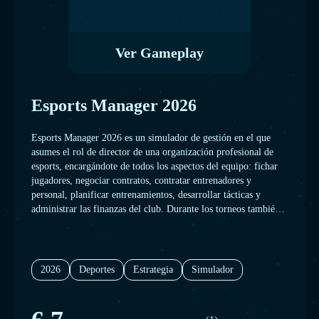
Ver Gameplay
Esports Manager 2026
Esports Manager 2026 es un simulador de gestión en el que
asumes el rol de director de una organización profesional de
esports, encargándote de todos los aspectos del equipo: fichar
jugadores, negociar contratos, contratar entrenadores y
personal, planificar entrenamientos, desarrollar tácticas y
administrar las finanzas del club. Durante los torneos también
puedes intervenir en tiempo real con ajustes estratégicos,
tiempos muertos y decisiones tácticas que influyen en cada
partida, mientras trabajas para convertir a tu organización en
una potencia competitiva y conquistar los campeonatos más
2026
Deportes
Estrategia
Simulador
importantes del circuito.