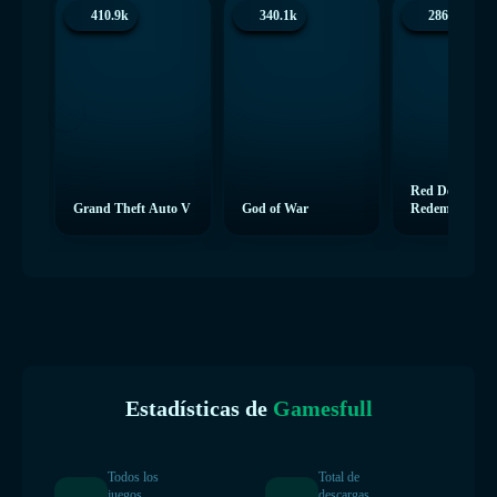
410.9k
340.1k
286.3k
Red Dead
Grand Theft Auto V
God of War
Redemption 2
Estadísticas de
Gamesfull
Todos los
Total de
juegos
descargas