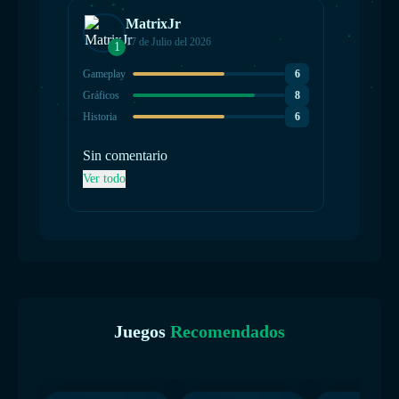
MatrixJr
17 de Julio del 2026
1
Gameplay
6
Gráficos
8
Historia
6
Sin comentario
Ver todo
Juegos
Recomendados