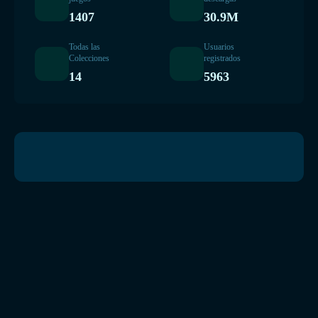
1407
30.9M
Todas las
Usuarios
Colecciones
registrados
14
5963