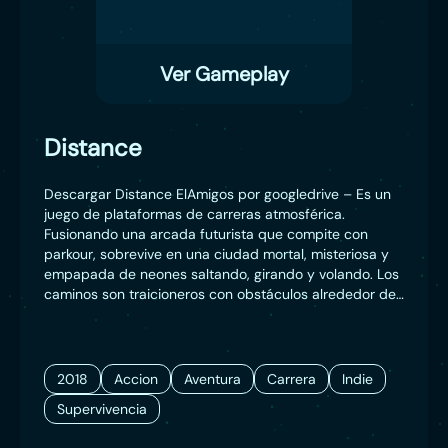
Ver Gameplay
Distance
Descargar Distance ElAmigos por googledrive – Es un
juego de plataformas de carreras atmosférica.
Fusionando una arcada futurista que compite con
parkour, sobrevive en una ciudad mortal, misteriosa y
empapada de neones saltando, girando y volando. Los
caminos son traicioneros con obstáculos alrededor de
cada esquina. En lugar de hacer vueltas en un bucle,
sobrevive hasta el final en el tiempo más rápido. ¡Tu
auto tiene habilidades que no solo te permiten
conducir en la pista, sino también al revés y en
2018
Accion
Aventura
Carrera
Indie
edificios y paredes! También puedes volar para
Supervivencia
descubrir nuevos atajos y caminos. La Distancia
Español ElAmigos.