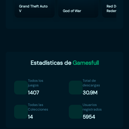
Grand Theft Auto
Red Dead
V
God of War
Redemption 
Estadísticas de
Gamesfull
Todos los
Total de
juegos
descargas
1407
30.9M
Todas las
Usuarios
Colecciones
registrados
14
5954