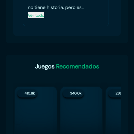
no tiene historia. pero es
intratenido
Ver todo
Juegos
Recomendados
410.8k
340.0k
286.3k