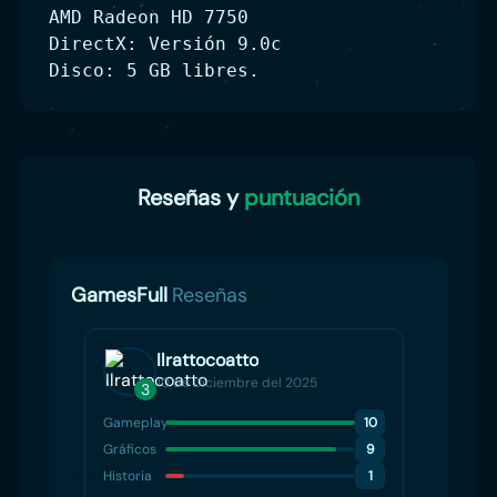
AMD Radeon HD 7750
DirectX: Versión 9.0c
Disco: 5 GB libres.
Reseñas y
puntuación
GamesFull
Reseñas
Ilrattocoatto
10 de Diciembre del 2025
3
Gameplay
10
Gráficos
9
Historia
1