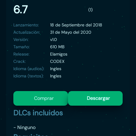
6.7
(1)
Lanzamiento:
18 de Septiembre del 2018
Actualización:
31 de Mayo del 2020
Versión:
v1.0
Tamaño:
610 MB
Release:
Elamigos
Crack:
CODEX
Idioma (audios):
Ingles
Idioma (textos):
Ingles
Comprar
Descargar
DLCs incluidos
- Ninguno