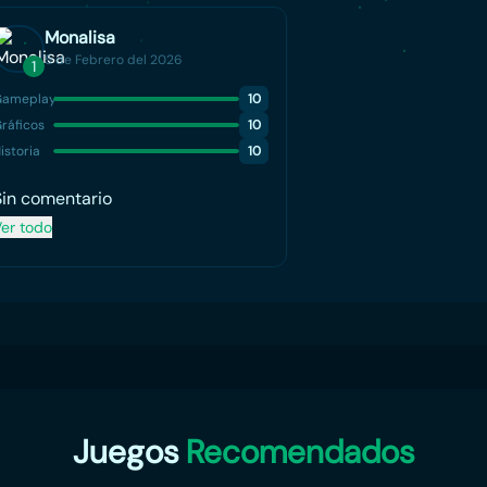
Monalisa
5 de Febrero del 2026
1
Gameplay
10
ráficos
10
istoria
10
Sin comentario
er todo
Juegos
Recomendados