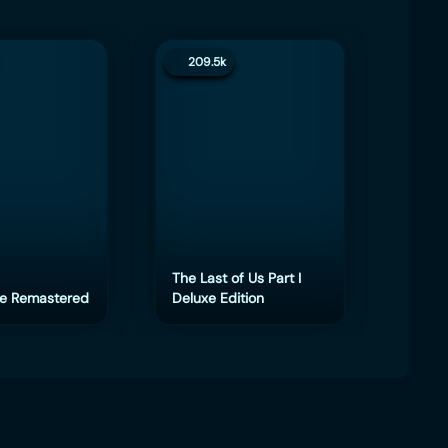
209.5k
200.
The Last of Us Part I
e Remastered
Deluxe Edition
eFoot