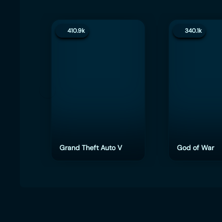
410.9k
340.1k
Grand Theft Auto V
God of War