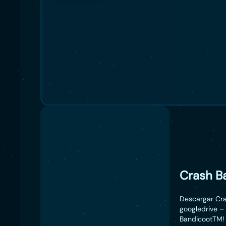
Crash B
Descargar Cra
googledrive –
BandicootTM! 