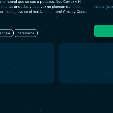
a temporal que se cae a pedazos. Neo Cortex y N.
ron a las andadas y esta vez no planean darle con
Idioma (text
so, ¡su objetivo es el multiverso entero! Crash y Coco
untar cuatro máscaras cuánticas y trastocar las leyes
d para salvar el mundo. ¿Habilidades nuevas?
. ¿Más personajes jugables? Sep. ¿Dimensiones
Obvio. ¿Jefes alocadísimos? Por supuesto. ¿Salsa de la
entura
Plataforma
s ‘jorts’ puedes apostar que sí. ¿Cómo? ¿Entonces se
 de verdad? ¡En este universo no!