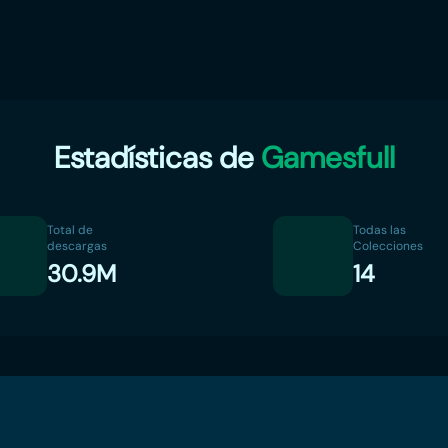
Estadísticas de
Gamesfull
Total de
Todas las
descargas
Colecciones
30.9M
14