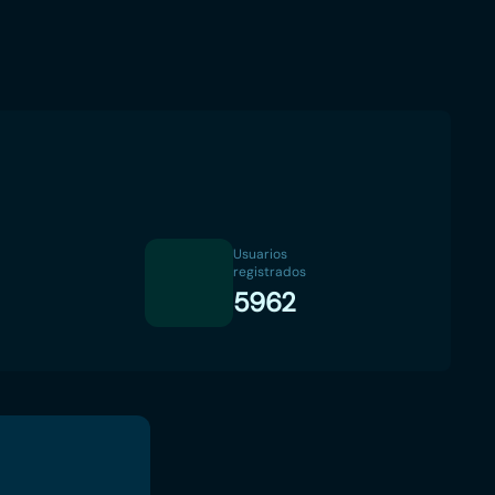
Usuarios
registrados
5962