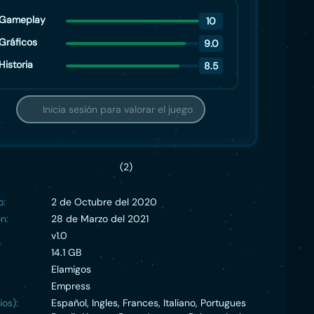
Gameplay
10
Gráficos
9.0
Historia
8.5
Inicia sesión para valorar el juego
(2)
o:
2 de Octubre del 2020
n:
28 de Marzo del 2021
v1.0
14.1 GB
Elamigos
Empress
ios):
Español, Ingles, Frances, Italiano, Portugues