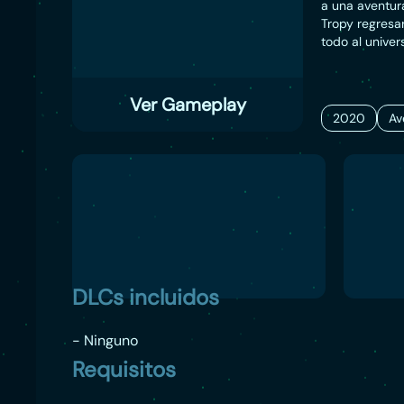
a una aventur
Tropy regresa
todo al univer
tendrán que j
de la realida
Evidentemente
Ver Gameplay
alternativas? 
2020
Av
buena? Por su
llaman ‘jorts’
DLCs incluidos
- Ninguno
Requisitos