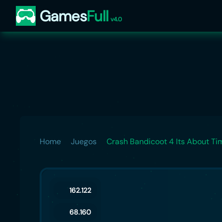
Games
Full
v4.0
Home
Juegos
Crash Bandicoot 4 Its About Ti
162.122
68.160