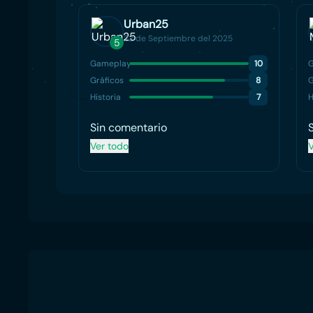
Urban25
22 de Septiembre del 2025
5
Gameplay
10
Gráficos
8
G
Historia
7
H
Sin comentario
Ver todo
V