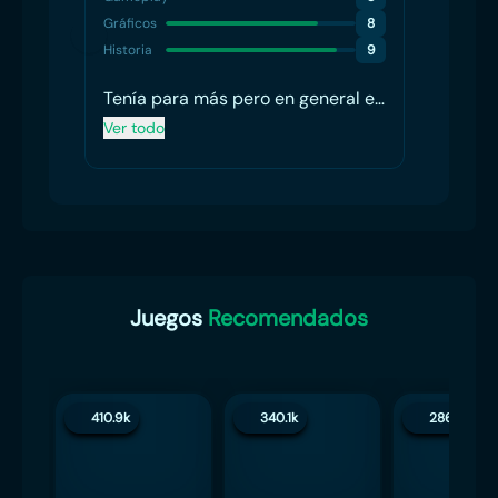
Gráficos
8
Gráfico
Historia
9
Histori
Tenía para más pero en general es
Sin c
muy bueno.
Ver todo
Ver to
Juegos
Recomendados
410.9k
340.1k
286.3k