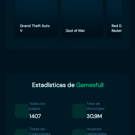
Grand Theft Auto
Red Dead
V
God of War
Redemption 
Estadísticas de
Gamesfull
Todos los
Total de
juegos
descargas
1407
30.9M
Todas las
Usuarios
Colecciones
registrados