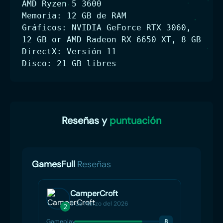
AMD Ryzen 5 3600
Memoria: 12 GB de RAM
Gráficos: NVIDIA GeForce RTX 3060,
12 GB or AMD Radeon RX 6650 XT, 8 GB
DirectX: Versión 11
Disco: 21 GB libres
Reseñas y
puntuación
GamesFull
Reseñas
CamperCroft
5 de Marzo del 2026
2
1
Gameplay
8
Gamep